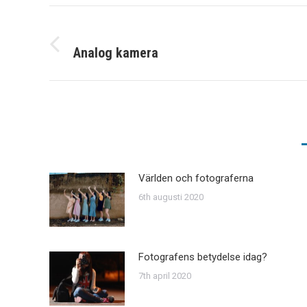
Post
navigation
Analog kamera
Previous
post:
Världen och fotograferna
6th augusti 2020
Fotografens betydelse idag?
7th april 2020