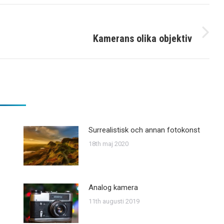
Kamerans olika objektiv
Next
post:
Surrealistisk och annan fotokonst
18th maj 2020
Analog kamera
11th augusti 2019