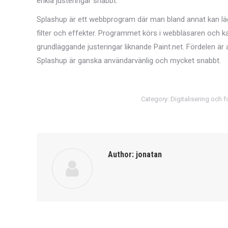
enkla justeringar snabbt.
Splashup är ett webbprogram där man bland annat kan l
filter och effekter. Programmet körs i webbläsaren och ka
grundläggande justeringar liknande Paint.net. Fördelen är 
Splashup är ganska användarvänlig och mycket snabbt.
Category:
Digitalisering och 
Author:
jonatan