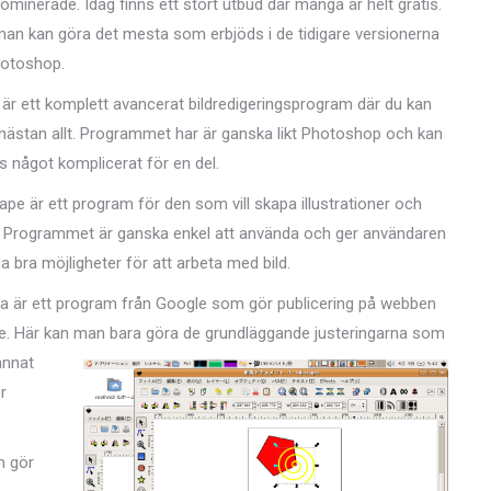
minerade. Idag finns ett stort utbud där många är helt gratis.
 man kan göra det mesta som erbjöds i d
e tidigare versionerna
hotoshop.
är ett komplett avancerat bildredigeringsprogram där du kan
nästan allt. Programmet har är ganska likt Photoshop och kan
s något komplicerat för en del.
ape är ett program för den som vill skapa illustrationer och
 Programmet är ganska enkel att använda och ger användaren
 bra möjligheter för att arbeta med bild.
a är ett program från Google som gör publicering på webben
re. Här kan man bara göra de grun
dläggande justeringarna som
annat
r
m gör