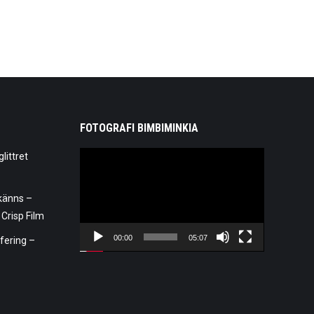
FOTOGRAFI BIMBIMINKIA
Videospelare
littret
känns –
 Crisp Film
00:00
05:07
afering –