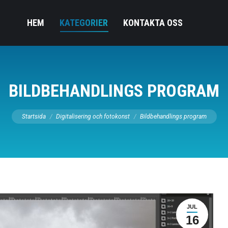
HEM
KATEGORIER
KONTAKTA OSS
BILDBEHANDLINGS PROGRAM
Startsida
Digitalisering och fotokonst
Bildbehandlings program
JUL
16