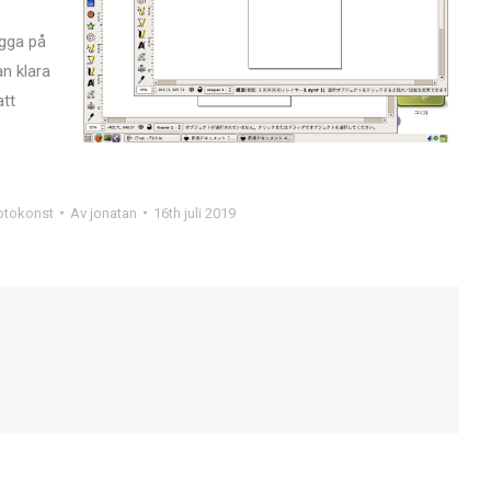
ägga på
n klara
att
fotokonst
Av
jonatan
16th juli 2019