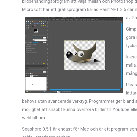
bildbehandlingsprogram att välja mellan och Photoshop do
Microsoft har ett gratisprogram kallad Paint.NET 3.5 där
av P
Gimp 
göra 
tycka
Inksc
måla.
många
Picas
lätta
behövs utan avancerade verktyg. Programmet ger bland 
möjlighet att snabbt kunna överföra bilder till Youtube elle
webbalbum.
Seashore 0.5.1 är endast för Mac och är ett program so