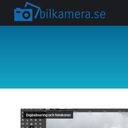
Du är här:
Digitalisering och fotokonst